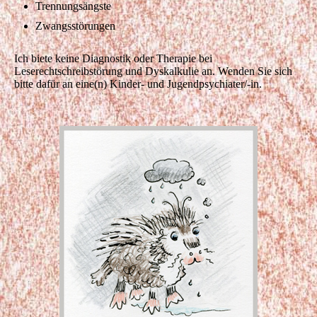
Trennungsängste
Zwangsstörungen
Ich biete keine Diagnostik oder Therapie bei
Leserechtschreibstörung und Dyskalkulie an. Wenden Sie sich
bitte dafür an eine(n) Kinder- und Jugendpsychiater/-in.