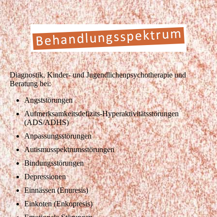
Diagnostik, Kinder- und Jugendlichenpsychotherapie und
Beratung bei:
Angststörungen
Aufmerksamkeitsdefizits-Hyperaktivitätsstörungen
(ADS/ADHS)
Anpassungsstörungen
Autismusspektrumsstörungen
Bindungsstörungen
Depressionen
Einnässen (Enuresis)
Einkoten (Enkopresis)