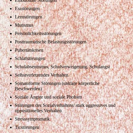
Emotionale Störungen
Essstörungen
Lernstörungen
Mutismus
Persönlichkeitsstörungen
Posttraumatische Belastungsstörungen
Pubertätskrisen
Schlafstörungen
Schulabsentismus, Schulverweigerung, Schulangst
Selbstverletzendes Verhalten
Somatoforme Störungen (unklare körperliche
Beschwerden)
Soziale Ängste und soziale Phobien
Störungen des Sozialverhaltens/ stark aggressives und
oppositionelles Verhalten
Stresssymptomatik
Ticstörungen