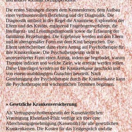
Die ersten Sitzungen dienen dem Kennenlernen, dem Aufbau
einer vertrauensvollen Beziehung und der Diagnostik. Die
Diagnostik umfasst in der Regel die Anamnese, Exploration der
Eltern und des Kindes, ergänzend Fragebogenverfahren, die
Intelligenz- und Leistungsdiagnostik sowie die Erfassung der
familiären Beziehungen. Die Ergebnisse werden mit den Eltern
und in altersgemäßer Form mit dem Kind besprochen. Die
Eltern unterschreiben dann einen Antrag auf Psychotherapie für
ihre Krankenkasse. Die Psychotherapeutin stellt in
anonymisierter Form einen Antrag, indem sie begründet, warum
Therapie indiziert und welche Ziele, wie erreicht werden sollen.
Diese Unterlagen werden an die Krankenkasse geschickt und
von einem unabhängigen Gutachter beurteilt. Nach
Genehmigung der Psychotherapie durch die Krankenkasse kann
die Psychotherapie mit wöchentlichen Terminen beginnen.
» Gesetzliche Krankenversicherung
Als Vertragspsychotherapeutin der Kassenärztlichen
Vereinigung Rheinland-Pfalz verfüge ich über eine
Abrechnungsgenehmigung (Kassensitz) für alle gesetzlichen
Krankenkassen. Die Kosten für das Erstgespräch und die